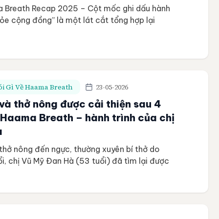
 Breath Recap 2025 – Cột mốc ghi dấu hành
hỏe cộng đồng” là một lát cắt tổng hợp lại
c quan trọng của Haama Breath trong năm
hoạt động thực hành, đồng hành cùng học viên,
ng pháp thở đến cộng đồng, cho […]
i Gì Về Haama Breath
23-05-2026
và thở nông được cải thiện sau 4
 Haama Breath – hành trình của chị
à
 thở nông đến ngực, thường xuyên bí thở do
ổi, chị Vũ Mỹ Đan Hà (53 tuổi) đã tìm lại được
liền mạch và nguồn năng lượng dồi dào nhờ kiên
h cùng Cộng đồng Nhà Haama Breath trong hơn
Vũ […]