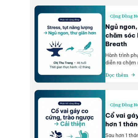
Cộng Đồng Nó
Ngủ ngon, 
chăm sóc 
Breath
Hành trình ph
diễn ra chậm 
Haama Breath 
Đọc thêm
mà còn sở hữ
viên Bùi Thị T
Cộng Đồng Nó
Cổ vai gá
hơn 1 thá
Sau hơn 1 th