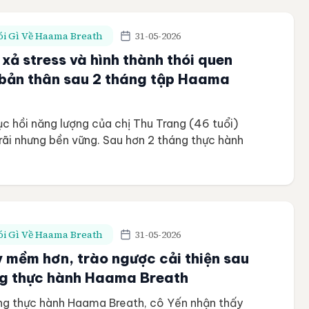
i Gì Về Haama Breath
31-05-2026
xả stress và hình thành thói quen
bản thân sau 2 tháng tập Haama
ục hồi năng lượng của chị Thu Trang (46 tuổi)
rãi nhưng bền vững. Sau hơn 2 tháng thực hành
đều đặn, chị không chỉ tìm lại giấc ngủ ngon
u một thói quen chăm sóc bản thân vô giá. Học
hu […]
i Gì Về Haama Breath
31-05-2026
y mềm hơn, trào ngược cải thiện sau
ng thực hành Haama Breath
áng thực hành Haama Breath, cô Yến nhận thấy