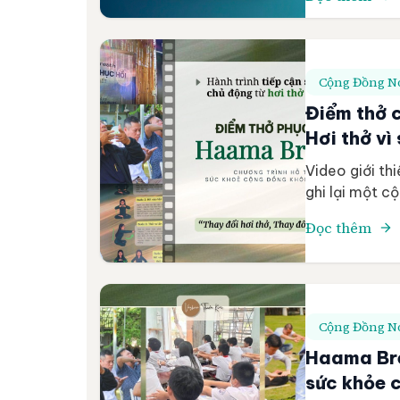
xúc Học viên 
niệm Độ tuổi 
Cộng Đồng Nó
Điểm thở 
Hơi thở vì
Video giới t
ghi lại một c
Breath đến gầ
Đọc thêm
tại phường Bì
mô hình này 
Cộng Đồng Nó
Haama Bre
sức khỏe 