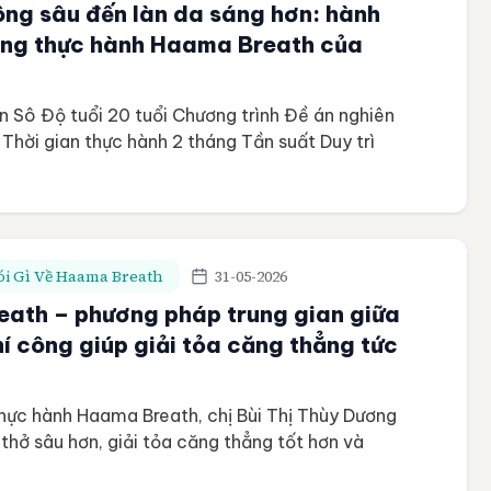
ông sâu đến làn da sáng hơn: hành
háng thực hành Haama Breath của
n Sô Độ tuổi 20 tuổi Chương trình Đề án nghiên
Thời gian thực hành 2 tháng Tần suất Duy trì
 trình tham gia Vấn đề trước khi thực hành Ngủ
 giật mình, tinh thần dễ bị ảnh hưởng cảm xúc
i Gì Về Haama Breath
31-05-2026
ath – phương pháp trung gian giữa
hí công giúp giải tỏa căng thẳng tức
hực hành Haama Breath, chị Bùi Thị Thùy Dương
thở sâu hơn, giải tỏa căng thẳng tốt hơn và
động mạnh mẽ của âm “Ha” tới cơ thể và cảm