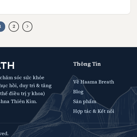
trì năng lượng tốt ngay cả trong những giai đoạn
…]
1
2
Thông Tin
ATH
chăm sóc sức khỏe
Về Haama Breath
ục hồi, duy trì & tăng
Blog
hế điều trị y khoa)
shna Thiên Kim.
Sản phẩm
Hợp tác & Kết nối
ved.