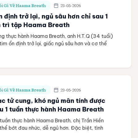
i Gì Về Haama Breath
23-05-2026
n định trở lại, ngủ sâu hơn chỉ sau 1
n trì tập Haama Breath
ng thực hành Haama Breath, anh H.T.Q (34 tuổi)
tim ổn định trở lại, giấc ngủ sâu hơn và cơ thể
 khi làm việc Học viên H.T.Q – Kiến trúc sư Độ
Chương trình Mentored Haama Breath Thời gian
tháng […]
i Gì Về Haama Breath
23-05-2026
ạc tử cung, khó ngủ mãn tính được
au 1 tuần thực hành Haama Breath
tuần thực hành Haama Breath, chị Trần Hiền
thể bớt đau nhức, dễ ngủ hơn. Đặc biệt, tình
ỉ do lạc nội mạc tử cung được xoa dịu hiệu quả,