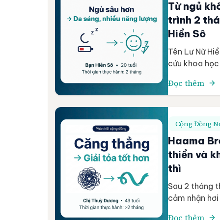
Từ ngủ kh
trình 2 t
Hiền Sô
Tên Lư Nữ Hiề
cứu khoa học 
đều trong quá
Đọc thêm
không sâu, dễ
và cơ […]
Cộng Đồng Nó
Haama Bre
thiền và k
thì
Sau 2 tháng t
cảm nhận hơi 
nhận ra tác 
Đọc thêm