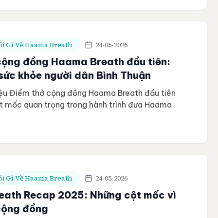
Bùi Thị Thùy Dương – Giảng viên Thiền & Chánh
[…]
i Gì Về Haama Breath
24-05-2026
cộng đồng Haama Breath đầu tiên:
 sức khỏe người dân Bình Thuận
hiệu Điểm thở cộng đồng Haama Breath đầu tiên
ột mốc quan trọng trong hành trình đưa Haama
n hơn với đời sống người dân. Được triển khai
nh Thuận, tỉnh Lâm Đồng vào tháng 12/2025,
được xây dựng như một không gian […]
i Gì Về Haama Breath
24-05-2026
ath Recap 2025: Những cột mốc vì
cộng đồng