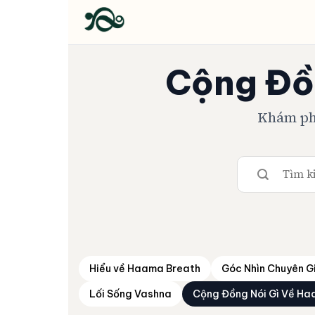
Bỏ
qua
nội
dung
Cộng Đồ
Khám phá
Hiểu về Haama Breath
Góc Nhìn Chuyên G
Lối Sống Vashna
Cộng Đồng Nói Gì Về Ha