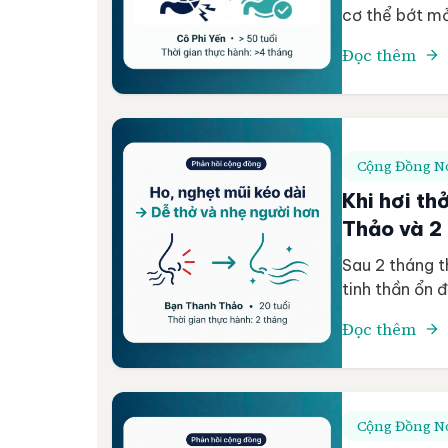
cơ thể bớt mỏ
dạ dày cải th
Đọc thêm
Ngoài 50 Chư
thực hành >1 
Cộng Đồng Nó
Khi hơi th
Thảo và 2
Sau 2 tháng 
tinh thần ổn đ
cao huyết áp.
Đọc thêm
Chương trình 
2 tháng Tần s
Cộng Đồng Nó