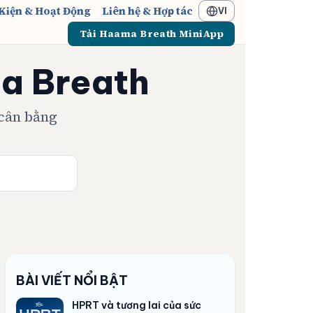
Kiện & Hoạt Động
Liên hệ & Hợp tác
VI
Tải Haama Breath MiniApp
a Breath
 cân bằng
BÀI VIẾT NỔI BẬT
HPRT và tương lai của sức