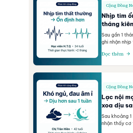
Cộng Đồng Nó
Nhịp tim ổ
tháng kiê
Sau gần 1 thá
ghi nhận nhịp 
nhẹ nhàng hơn
Đọc thêm
tuổi 34 tuổi 
thực hành >2 
Cộng Đồng Nó
Lạc nội m
xoa dịu s
Sau khoảng 1 
nhận thấy cơ 
trạng đau âm 