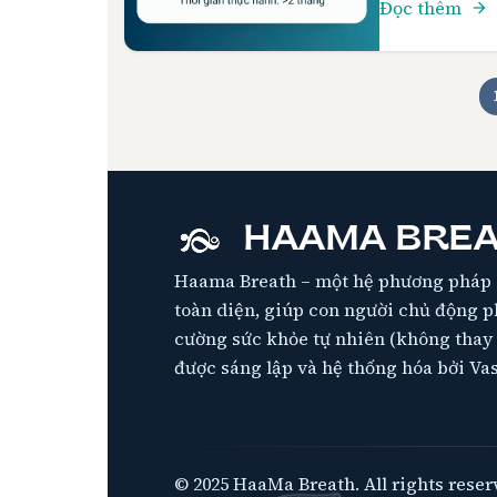
Đọc thêm
giúp chị duy 
áp lực công [
HAAMA BRE
Haama Breath – một hệ phương pháp 
toàn diện, giúp con người chủ động ph
cường sức khỏe tự nhiên (không thay t
được sáng lập và hệ thống hóa bởi Va
© 2025 HaaMa Breath. All rights reser