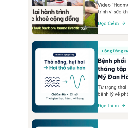
Video “Haama
trình vì sức k
những dấu mố
Đọc thêm
2025: từ các 
lan tỏa phươ
Cộng Đồng Nó
Bệnh phổi 
tháng tập
Mỹ Đan H
Từ trạng thái
bệnh lý về ph
hơi thở sâu, 
Đọc thêm
trì đồng hàn
4 tháng. Tên 