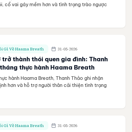
i, cổ vai gáy mềm hơn và tình trạng trào ngược
iện. Học viên Đinh Phi Yến – Kế toán Độ tuổi
ơng trình Mentored Haama Breath Thời gian
tháng Tần suất […]
i Gì Về Haama Breath
31-05-2026
ở trở thành thói quen gia đình: Thanh
 tháng thực hành Haama Breath
thực hành Haama Breath, Thanh Thảo ghi nhận
ịnh hơn và hỗ trợ người thân cải thiện tình trạng
 Tên Nguyễn Thị Thanh Thảo Độ tuổi 20 tuổi
Đề án nghiên cứu khoa học Thời gian thực hành
uất Duy trì […]
i Gì Về Haama Breath
31-05-2026