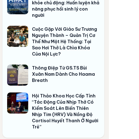
khỏe chủ động: Huấn luyện khả
năng phục hồi sinh lý con
người
Cuộc Gặp Với Giáo Sư Trương
Nguyện Thành – Quản Trị Cơ
Thể Như Một Hệ Thống: Tại
Sao Hơi Thở Là Chìa Khóa
Của Nội Lực?
Thông Điệp Từ GS.TS Bùi
Xuân Nam Dành Cho Haama
Breath
Hội Thảo Khoa Học Cấp Tỉnh
“Tác Động Của Nhịp Thở Có
Kiểm Soát Lên Biến Thiên
Nhịp Tim (HRV) Và Nồng Độ
Cortisol Huyết Thanh Ở Người
Trẻ”