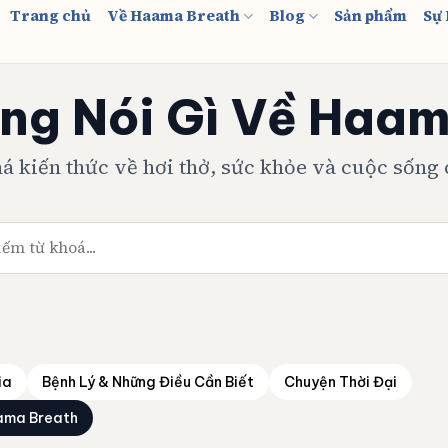
Trang chủ
Về Haama Breath
Blog
Sản phẩm
Sự 
ng Nói Gì Về Haam
 kiến thức về hơi thở, sức khỏe và cuộc sống
ia
Bệnh Lý & Những Điều Cần Biết
Chuyện Thời Đại
ama Breath