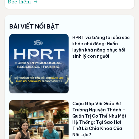
Đọc thêm
hay không lại là chuyện khác. Bài toán phục hồi của
con người hiện đại đôi khi không nằm ở chỗ thiếu
nhận […]
BÀI VIẾT NỔI BẬT
HPRT và tương lai của sức
khỏe chủ động: Huấn
luyện khả năng phục hồi
sinh lý con người
Cuộc Gặp Với Giáo Sư
Trương Nguyện Thành –
Quản Trị Cơ Thể Như Một
Hệ Thống: Tại Sao Hơi
Thở Là Chìa Khóa Của
Nội Lực?