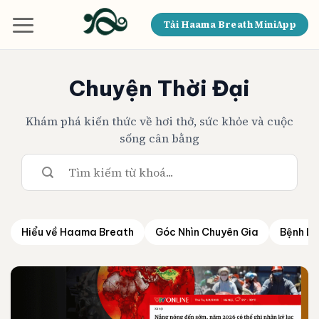
Bỏ
qua
Tải Haama Breath MiniApp
nội
dung
Chuyện Thời Đại
Khám phá kiến thức về hơi thở, sức khỏe và cuộc
sống cân bằng
Hiểu về Haama Breath
Góc Nhìn Chuyên Gia
Bệnh Lý