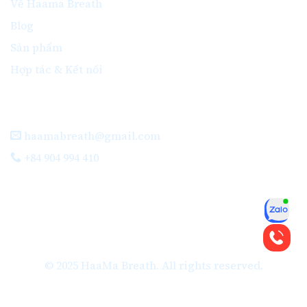
Về Haama Breath
Blog
Sản phẩm
Hợp tác & Kết nối
Liên Hệ
haamabreath@gmail.com
+84 904 994 410
© 2025 HaaMa Breath. All rights reserved.