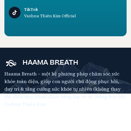
TikTok
Vashna Thiên Kim Official
HAAMA BREATH
Haama Breath – một hệ phương pháp chăm sóc sức
khỏe toàn diện, giúp con người chủ động phục hồi,
duy trì & tăng cường sức khỏe tự nhiên (không thay
thế điều trị y khoa) được sáng lập và hệ thống hóa bởi
Vashna Thiên Kim.
Thông Tin