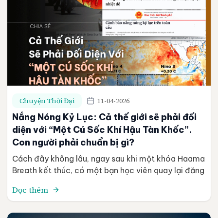
Chuyện Thời Đại
11-04-2026
Nắng Nóng Kỷ Lục: Cả thế giới sẽ phải đối
diện với “Một Cú Sốc Khí Hậu Tàn Khốc”.
Con người phải chuẩn bị gì?
Cách đây không lâu, ngay sau khi một khóa Haama
Breath kết thúc, có một bạn học viên quay lại đăng
ký chương trình phục hồi chuyên sâu. Lý do rất rõ
Đọc thêm
ràng – bạn vừa trải qua một lần gần như sốc nhiệt.
Bạn kể rằng chỉ sau một buổi di chuyển và làm […]