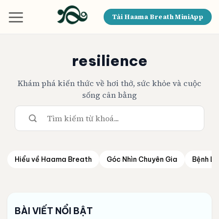
Bỏ
qua
Tải Haama Breath MiniApp
nội
dung
resilience
Khám phá kiến thức về hơi thở, sức khỏe và cuộc
sống cân bằng
Hiểu về Haama Breath
Góc Nhìn Chuyên Gia
Bệnh Lý
BÀI VIẾT NỔI BẬT