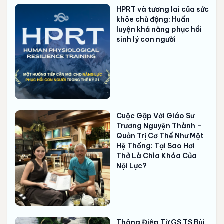
HPRT và tương lai của sức
khỏe chủ động: Huấn
luyện khả năng phục hồi
sinh lý con người
Cuộc Gặp Với Giáo Sư
Trương Nguyện Thành –
Quản Trị Cơ Thể Như Một
Hệ Thống: Tại Sao Hơi
Thở Là Chìa Khóa Của
Nội Lực?
Thông Điệp Từ GS.TS Bùi