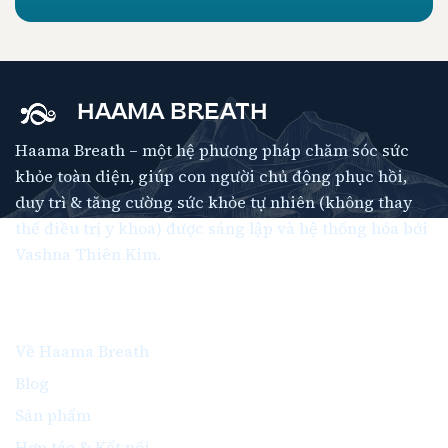
HAAMA BREATH
Haama Breath – một hệ phương pháp chăm sóc sức
khỏe toàn diện, giúp con người chủ động phục hồi,
duy trì & tăng cường sức khỏe tự nhiên (không thay
thế điều trị y khoa) được sáng lập và hệ thống hóa bởi
Vashna Thiên Kim.
Thông Tin
Về Haama Breath
Blog
Sản phẩm
Hợp tác & Kết nối