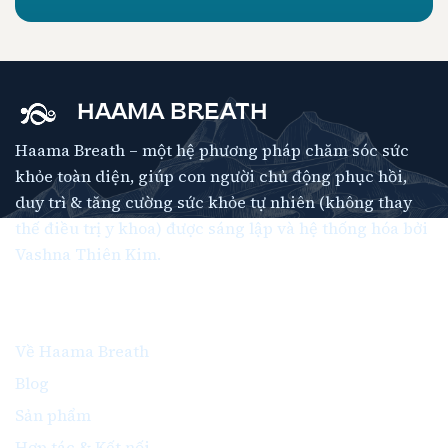
HAAMA BREATH
Haama Breath – một hệ phương pháp chăm sóc sức
khỏe toàn diện, giúp con người chủ động phục hồi,
duy trì & tăng cường sức khỏe tự nhiên (không thay
thế điều trị y khoa) được sáng lập và hệ thống hóa bởi
Vashna Thiên Kim.
Thông Tin
Về Haama Breath
Blog
Sản phẩm
Hợp tác & Kết nối