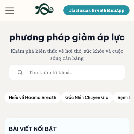
Bỏ
qua
Tải Haama Breath MiniApp
nội
dung
phương pháp giảm áp lực
Khám phá kiến thức về hơi thở, sức khỏe và cuộc
sống cân bằng
Hiểu về Haama Breath
Góc Nhìn Chuyên Gia
Bệnh Lý
BÀI VIẾT NỔI BẬT