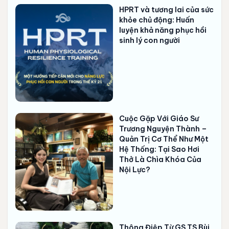
HPRT và tương lai của sức
khỏe chủ động: Huấn
luyện khả năng phục hồi
sinh lý con người
Cuộc Gặp Với Giáo Sư
Trương Nguyện Thành –
Quản Trị Cơ Thể Như Một
Hệ Thống: Tại Sao Hơi
Thở Là Chìa Khóa Của
Nội Lực?
Thông Điệp Từ GS.TS Bùi