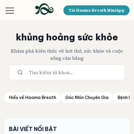
Bỏ
qua
Tải Haama Breath MiniApp
nội
dung
khủng hoảng sức khỏe
Khám phá kiến thức về hơi thở, sức khỏe và cuộc
sống cân bằng
Hiểu về Haama Breath
Góc Nhìn Chuyên Gia
Bệnh Lý
BÀI VIẾT NỔI BẬT