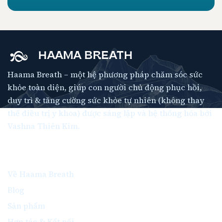
HAAMA BREATH
Haama Breath – một hệ phương pháp chăm sóc sức
khỏe toàn diện, giúp con người chủ động phục hồi,
duy trì & tăng cường sức khỏe tự nhiên (không thay
thế điều trị y khoa) được sáng lập và hệ thống hóa bởi
Vashna Thiên Kim.
Thông Tin
Về Haama Breath
Blog
Sản phẩm
Hợp tác & Kết nối