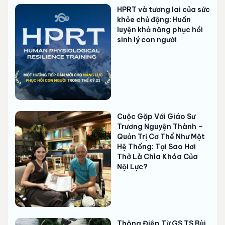
HPRT và tương lai của sức
khỏe chủ động: Huấn
luyện khả năng phục hồi
sinh lý con người
Cuộc Gặp Với Giáo Sư
Trương Nguyện Thành –
Quản Trị Cơ Thể Như Một
Hệ Thống: Tại Sao Hơi
Thở Là Chìa Khóa Của
Nội Lực?
Thông Điệp Từ GS.TS Bùi