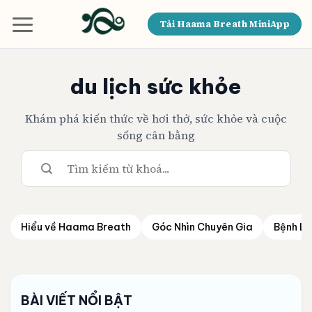
Bỏ
qua
Tải Haama Breath MiniApp
nội
dung
du lịch sức khỏe
Khám phá kiến thức về hơi thở, sức khỏe và cuộc
sống cân bằng
Hiểu về Haama Breath
Góc Nhìn Chuyên Gia
Bệnh Lý
BÀI VIẾT NỔI BẬT