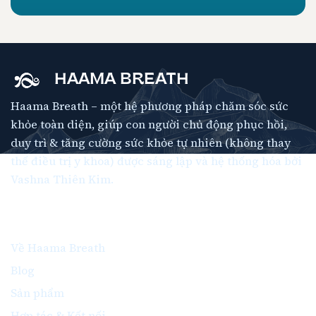
HAAMA BREATH
Haama Breath – một hệ phương pháp chăm sóc sức
khỏe toàn diện, giúp con người chủ động phục hồi,
duy trì & tăng cường sức khỏe tự nhiên (không thay
thế điều trị y khoa) được sáng lập và hệ thống hóa bởi
Vashna Thiên Kim.
Thông Tin
Về Haama Breath
Blog
Sản phẩm
Hợp tác & Kết nối