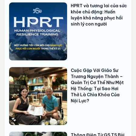
HPRT và tương lai của sức
khỏe chủ động: Huấn
luyện khả năng phục hồi
sinh lý con người
Cuộc Gặp Với Giáo Sư
Trương Nguyện Thành –
Quản Trị Cơ Thể Như Một
Hệ Thống: Tại Sao Hơi
Thở Là Chìa Khóa Của
Nội Lực?
Thông Điệp Từ GS.TS Bùi