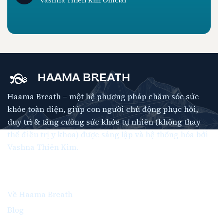
Vashna Thiên Kim Official
HAAMA BREATH
Haama Breath – một hệ phương pháp chăm sóc sức
khỏe toàn diện, giúp con người chủ động phục hồi,
duy trì & tăng cường sức khỏe tự nhiên (không thay
thế điều trị y khoa) được sáng lập và hệ thống hóa bởi
Vashna Thiên Kim.
Thông Tin
Về Haama Breath
Blog