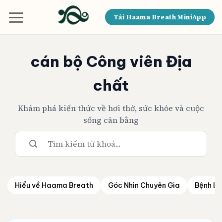
Bỏ
qua
Tải Haama Breath MiniApp
nội
dung
cán bộ Công viên Địa
chất
Khám phá kiến thức về hơi thở, sức khỏe và cuộc
sống cân bằng
Hiểu về Haama Breath
Góc Nhìn Chuyên Gia
Bệnh Lý