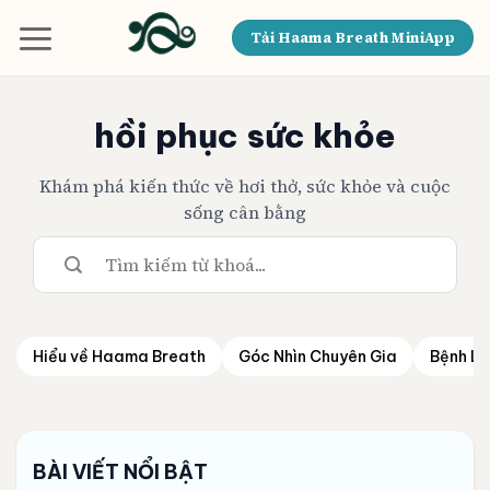
Bỏ
qua
Tải Haama Breath MiniApp
nội
dung
hồi phục sức khỏe
Khám phá kiến thức về hơi thở, sức khỏe và cuộc
sống cân bằng
Hiểu về Haama Breath
Góc Nhìn Chuyên Gia
Bệnh Lý
BÀI VIẾT NỔI BẬT