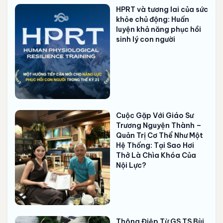
HPRT và tương lai của sức
khỏe chủ động: Huấn
luyện khả năng phục hồi
sinh lý con người
Cuộc Gặp Với Giáo Sư
Trương Nguyện Thành –
Quản Trị Cơ Thể Như Một
Hệ Thống: Tại Sao Hơi
Thở Là Chìa Khóa Của
Nội Lực?
Thông Điệp Từ GS.TS Bùi