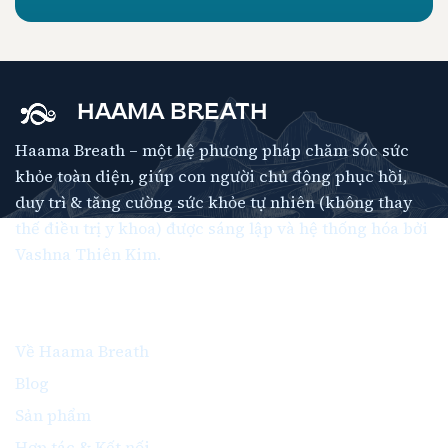
HAAMA BREATH
Haama Breath – một hệ phương pháp chăm sóc sức
khỏe toàn diện, giúp con người chủ động phục hồi,
duy trì & tăng cường sức khỏe tự nhiên (không thay
thế điều trị y khoa) được sáng lập và hệ thống hóa bởi
Vashna Thiên Kim.
Thông Tin
Về Haama Breath
Blog
Sản phẩm
Hợp tác & Kết nối